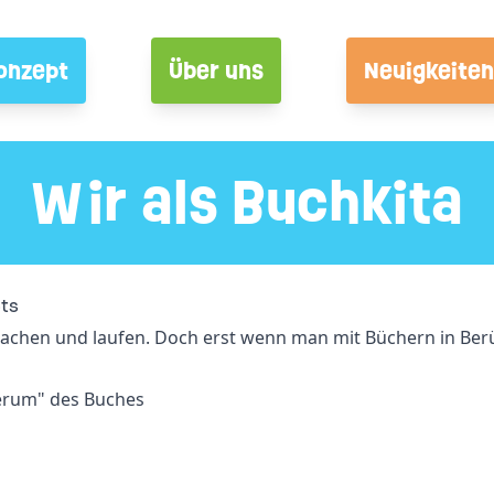
onzept
Über uns
Neuigkeiten
Wir als Buchkita
pts
, lachen und laufen. Doch erst wenn man mit Büchern in B
erum" des Buches