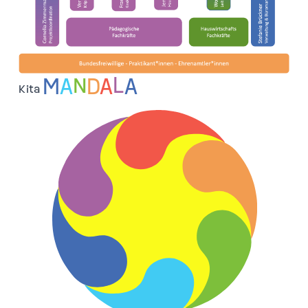
M
A
N
D
A
L
A
Kita