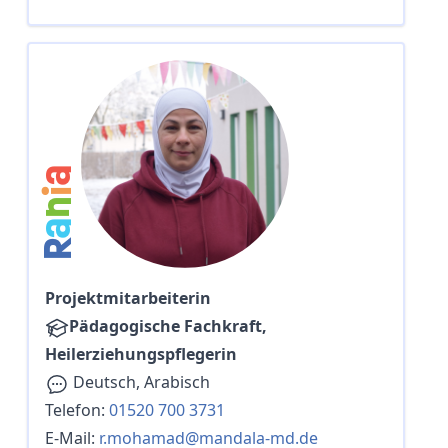
a
i
n
a
R
Projektmitarbeiterin
Pädagogische Fachkraft,
Heilerziehungspflegerin
Deutsch, Arabisch
Telefon:
01520 700 3731
E-Mail:
r.mohamad@mandala-md.de