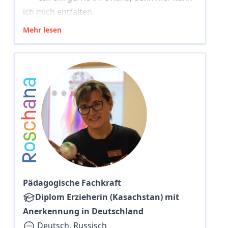
ich mich entfalten.
Mehr lesen
a
n
a
h
c
s
o
R
Pädagogische Fachkraft
Diplom Erzieherin (Kasachstan) mit
Anerkennung in Deutschland
Deutsch, Russisch