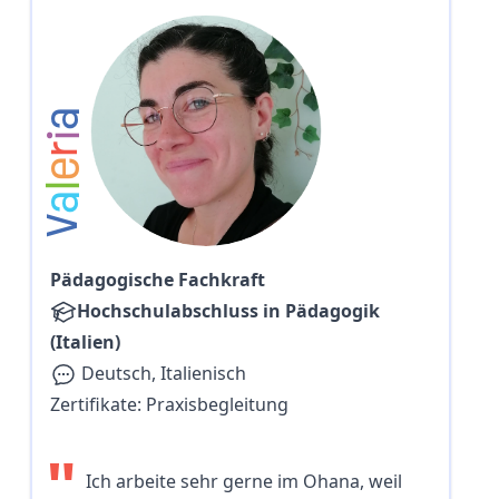
a
i
r
e
l
a
V
Pädagogische Fachkraft
Hochschulabschluss in Pädagogik
(Italien)
Deutsch, Italienisch
Zertifikate:
Praxisbegleitung
"
Ich arbeite sehr gerne im Ohana, weil