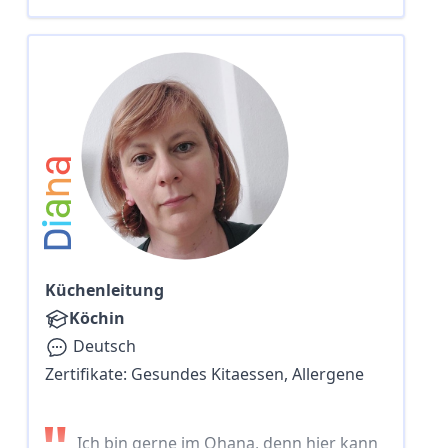
a
n
a
i
D
Küchenleitung
Köchin
Deutsch
Zertifikate:
Gesundes Kitaessen, Allergene
"
Ich bin gerne im Ohana, denn hier kann