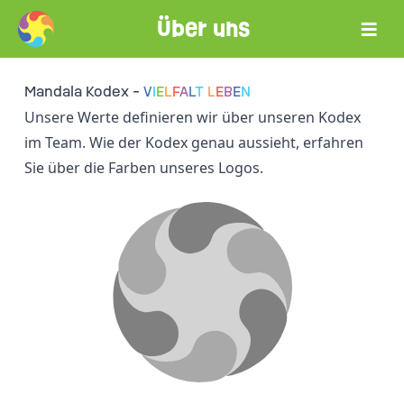
≡
Über uns
Mandala Kodex -
V
I
E
L
F
A
L
T
L
E
B
E
N
Unsere Werte definieren wir über unseren Kodex
im Team. Wie der Kodex genau aussieht, erfahren
Sie über die Farben unseres Logos.