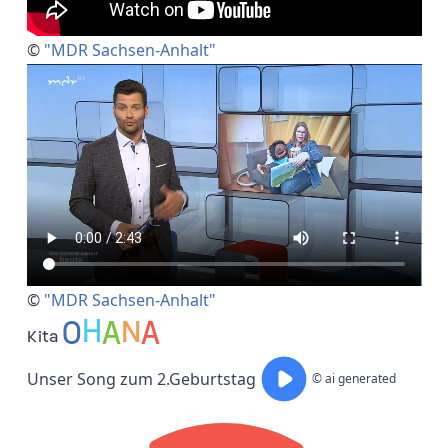
©
"MDR Sachsen-Anhalt"
©
"MDR Sachsen-Anhalt"
O
H
A
N
A
Kita
Unser Song zum 2.Geburtstag
© ai generated