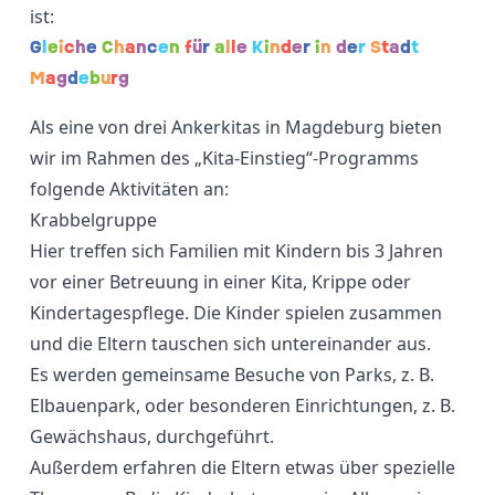
ist:
G
l
e
i
c
h
e
C
h
a
n
c
e
n
f
ü
r
a
l
l
e
K
i
n
d
e
r
i
n
d
e
r
S
t
a
d
t
M
a
g
d
e
b
u
r
g
Als eine von drei Ankerkitas in Magdeburg bieten
wir im Rahmen des „Kita-Einstieg“-Programms
folgende Aktivitäten an:
Krabbelgruppe
Hier treffen sich Familien mit Kindern bis 3 Jahren
vor einer Betreuung in einer Kita, Krippe oder
Kindertagespflege. Die Kinder spielen zusammen
und die Eltern tauschen sich untereinander aus.
Es werden gemeinsame Besuche von Parks, z. B.
Elbauenpark, oder besonderen Einrichtungen, z. B.
Gewächshaus, durchgeführt.
Außerdem erfahren die Eltern etwas über spezielle