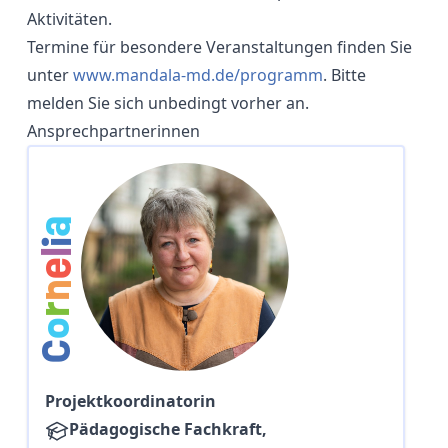
Aktivitäten.
Termine für besondere Veranstaltungen finden Sie
unter
www.mandala-md.de/programm
. Bitte
melden Sie sich unbedingt vorher an.
Ansprechpartnerinnen
a
i
l
e
n
r
o
C
Projektkoordinatorin
Pädagogische Fachkraft,